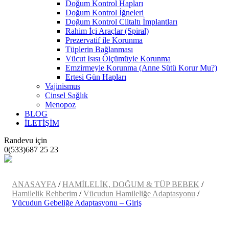
Doğum Kontrol Hapları
Doğum Kontrol İğneleri
Doğum Kontrol Ciltaltı İmplantları
Rahim İçi Araçlar (Spiral)
Prezervatif ile Korunma
Tüplerin Bağlanması
Vücut Isısı Ölçümüyle Korunma
Emzirmeyle Korunma (Anne Sütü Korur Mu?)
Ertesi Gün Hapları
Vajinismus
Cinsel Sağlık
Menopoz
BLOG
İLETİŞİM
Randevu için
0(533)687 25 23
ANASAYFA
/
HAMİLELİK, DOĞUM & TÜP BEBEK
/
Hamilelik Rehberim
/
Vücudun Hamileliğe Adaptasyonu
/
Vücudun Gebeliğe Adaptasyonu – Giriş