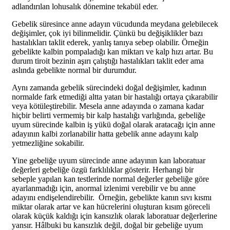
adlandırılan lohusalık dönemine tekabül eder.
Gebelik süresince anne adayın vücudunda meydana gelebilecek
değişimler, çok iyi bilinmelidir. Çünkü bu değişiklikler bazı
hastalıkları taklit ederek, yanlış tanıya sebep olabilir. Örneğin
gebelikte kalbin pompaladığı kan miktarı ve kalp hızı artar. Bu
durum tiroit bezinin aşırı çalıştığı hastalıkları taklit eder ama
aslında gebelikte normal bir durumdur.
Aynı zamanda gebelik sürecindeki doğal değişimler, kadının
normalde fark etmediği altta yatan bir hastalığı ortaya çıkarabilir
veya kötüleştirebilir. Mesela anne adayında o zamana kadar
hiçbir belirti vermemiş bir kalp hastalığı varlığında, gebeliğe
uyum sürecinde kalbin iş yükü doğal olarak aratacağı için anne
adayının kalbi zorlanabilir hatta gebelik anne adayını kalp
yetmezliğine sokabilir.
Yine gebeliğe uyum sürecinde anne adayının kan laboratuar
değerleri gebeliğe özgü farklılıklar gösterir. Herhangi bir
sebeple yapılan kan testlerinde normal değerler gebeliğe göre
ayarlanmadığı için, anormal izlenimi verebilir ve bu anne
adayını endişelendirebilir. Örneğin, gebelikte kanın sıvı kısmı
miktar olarak artar ve kan hücrelerini oluşturan kısım göreceli
olarak küçük kaldığı için kansızlık olarak laboratuar değerlerine
yansır. Hâlbuki bu kansızlık değil, doğal bir gebeliğe uyum