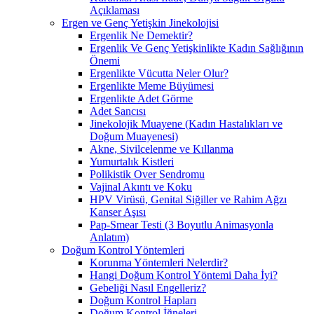
Açıklaması
Ergen ve Genç Yetişkin Jinekolojisi
Ergenlik Ne Demektir?
Ergenlik Ve Genç Yetişkinlikte Kadın Sağlığının
Önemi
Ergenlikte Vücutta Neler Olur?
Ergenlikte Meme Büyümesi
Ergenlikte Adet Görme
Adet Sancısı
Jinekolojik Muayene (Kadın Hastalıkları ve
Doğum Muayenesi)
Akne, Sivilcelenme ve Kıllanma
Yumurtalık Kistleri
Polikistik Over Sendromu
Vajinal Akıntı ve Koku
HPV Virüsü, Genital Siğiller ve Rahim Ağzı
Kanser Aşısı
Pap-Smear Testi (3 Boyutlu Animasyonla
Anlatım)
Doğum Kontrol Yöntemleri
Korunma Yöntemleri Nelerdir?
Hangi Doğum Kontrol Yöntemi Daha İyi?
Gebeliği Nasıl Engelleriz?
Doğum Kontrol Hapları
Doğum Kontrol İğneleri