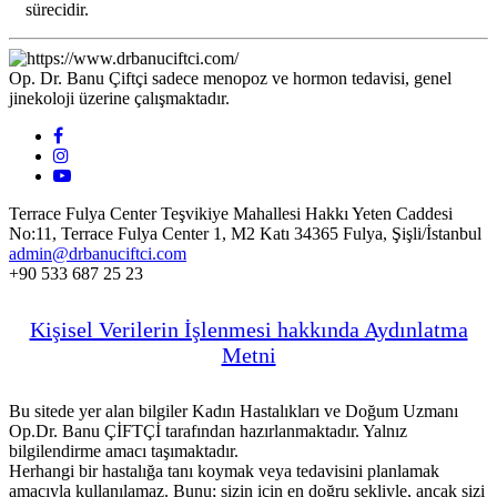
sürecidir.
Op. Dr. Banu Çiftçi sadece menopoz ve hormon tedavisi, genel
jinekoloji üzerine çalışmaktadır.
Terrace Fulya Center Teşvikiye Mahallesi Hakkı Yeten Caddesi
No:11, Terrace Fulya Center 1, M2 Katı 34365 Fulya, Şişli/İstanbul
admin@drbanuciftci.com
+90 533 687 25 23
Kişisel Verilerin İşlenmesi hakkında Aydınlatma
Metni
Bu sitede yer alan bilgiler Kadın Hastalıkları ve Doğum Uzmanı
Op.Dr. Banu ÇİFTÇİ tarafından hazırlanmaktadır. Yalnız
bilgilendirme amacı taşımaktadır.
Herhangi bir hastalığa tanı koymak veya tedavisini planlamak
amacıyla kullanılamaz. Bunu; sizin için en doğru şekliyle, ancak sizi