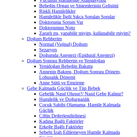
Vücudun Hamileliğe Adaptasyonu
Bebeğin Organ ve Sistemlerinin Gelişimi
Riskli Hamilelikler
Hamilelikle İlgili Sıkça Sorulan Sorular
Doktoruma Sorum Var
Doktorumun Notu
Zararlı mı, yapabilir miyim, kullanabilir miyim?
Doğum Rehberim
Normal (Vajinal) Doğum
Sezaryen
Doğumda Anestezi (Epidural Anestezi)
Doğum Sonrası Rehberim ve Yenidoğan
Yenidoğan Bebeğin Bakımı
Annenin Bakımı, Doğum Sonrası Dönem,
Lohusalık Dönemi
Anne Sütü ve Emzirme
Gebe Kalmada Güçlük ve Tüp Bebek
Gebelik Nasıl Oluşur?/ Nasıl Gebe Kalınır?
Hamilelik ve Doğurganlık
Çocuk Sahibi Olamama, Hamile Kalmada
Güçlük
Çiftin Değerlendirilmesi
Kadına Bağlı Faktörler
Erkeğe Bağlı Faktörler
Sebebi İzah Edilemeyen Hamile Kalmada