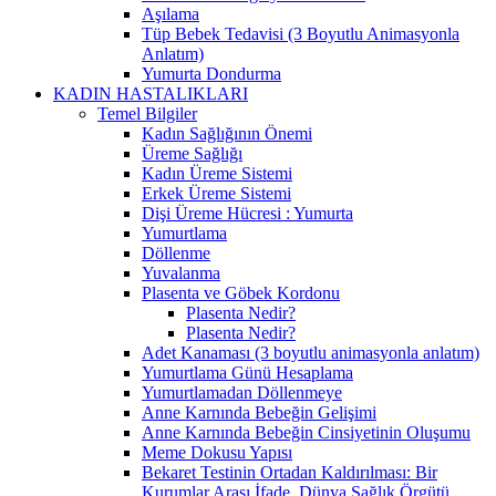
Aşılama
Tüp Bebek Tedavisi (3 Boyutlu Animasyonla
Anlatım)
Yumurta Dondurma
KADIN HASTALIKLARI
Temel Bilgiler
Kadın Sağlığının Önemi
Üreme Sağlığı
Kadın Üreme Sistemi
Erkek Üreme Sistemi
Dişi Üreme Hücresi : Yumurta
Yumurtlama
Döllenme
Yuvalanma
Plasenta ve Göbek Kordonu
Plasenta Nedir?
Plasenta Nedir?
Adet Kanaması (3 boyutlu animasyonla anlatım)
Yumurtlama Günü Hesaplama
Yumurtlamadan Döllenmeye
Anne Karnında Bebeğin Gelişimi
Anne Karnında Bebeğin Cinsiyetinin Oluşumu
Meme Dokusu Yapısı
Bekaret Testinin Ortadan Kaldırılması: Bir
Kurumlar Arası İfade, Dünya Sağlık Örgütü