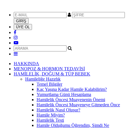
HAKKINDA
MENOPOZ & HORMON TEDAVİSİ
HAMİLELİK, DOĞUM & TÜP BEBEK
Hamileliğe Hazırlık
Temel Bilgiler
Kaç Yaşına Kadar Hamile Kalabilirim?
Yumurtlama Günü Hesaplama
Hamilelik Öncesi Muayenenin Önemi
Hamilelik Öncesi Muayeneye Gitmeden Önce
Hamilelik Nasıl Oluşur?
Hamile Miyim?
Hamilelik Testi
Hamile Olduğumu Öğrendim, Şimdi Ne