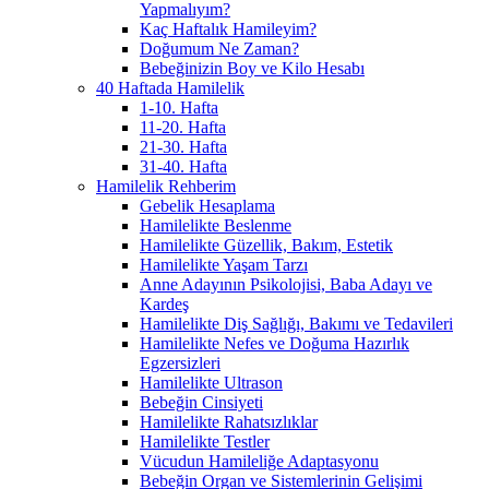
Yapmalıyım?
Kaç Haftalık Hamileyim?
Doğumum Ne Zaman?
Bebeğinizin Boy ve Kilo Hesabı
40 Haftada Hamilelik
1-10. Hafta
11-20. Hafta
21-30. Hafta
31-40. Hafta
Hamilelik Rehberim
Gebelik Hesaplama
Hamilelikte Beslenme
Hamilelikte Güzellik, Bakım, Estetik
Hamilelikte Yaşam Tarzı
Anne Adayının Psikolojisi, Baba Adayı ve
Kardeş
Hamilelikte Diş Sağlığı, Bakımı ve Tedavileri
Hamilelikte Nefes ve Doğuma Hazırlık
Egzersizleri
Hamilelikte Ultrason
Bebeğin Cinsiyeti
Hamilelikte Rahatsızlıklar
Hamilelikte Testler
Vücudun Hamileliğe Adaptasyonu
Bebeğin Organ ve Sistemlerinin Gelişimi