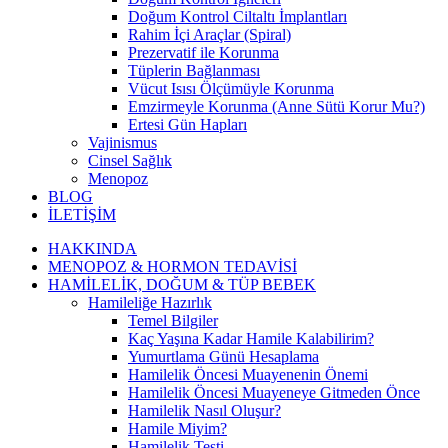
Doğum Kontrol Ciltaltı İmplantları
Rahim İçi Araçlar (Spiral)
Prezervatif ile Korunma
Tüplerin Bağlanması
Vücut Isısı Ölçümüyle Korunma
Emzirmeyle Korunma (Anne Sütü Korur Mu?)
Ertesi Gün Hapları
Vajinismus
Cinsel Sağlık
Menopoz
BLOG
İLETİŞİM
HAKKINDA
MENOPOZ & HORMON TEDAVİSİ
HAMİLELİK, DOĞUM & TÜP BEBEK
Hamileliğe Hazırlık
Temel Bilgiler
Kaç Yaşına Kadar Hamile Kalabilirim?
Yumurtlama Günü Hesaplama
Hamilelik Öncesi Muayenenin Önemi
Hamilelik Öncesi Muayeneye Gitmeden Önce
Hamilelik Nasıl Oluşur?
Hamile Miyim?
Hamilelik Testi