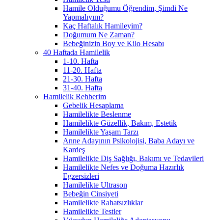
Hamile Olduğumu Öğrendim, Şimdi Ne
Yapmalıyım?
Kaç Haftalık Hamileyim?
Doğumum Ne Zaman?
Bebeğinizin Boy ve Kilo Hesabı
40 Haftada Hamilelik
1-10. Hafta
11-20. Hafta
21-30. Hafta
31-40. Hafta
Hamilelik Rehberim
Gebelik Hesaplama
Hamilelikte Beslenme
Hamilelikte Güzellik, Bakım, Estetik
Hamilelikte Yaşam Tarzı
Anne Adayının Psikolojisi, Baba Adayı ve
Kardeş
Hamilelikte Diş Sağlığı, Bakımı ve Tedavileri
Hamilelikte Nefes ve Doğuma Hazırlık
Egzersizleri
Hamilelikte Ultrason
Bebeğin Cinsiyeti
Hamilelikte Rahatsızlıklar
Hamilelikte Testler