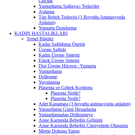
Güçlük
Yumurtlama Sağlayıcı Tedaviler
Aşılama
Tüp Bebek Tedavisi (3 Boyutlu Animasyonla
Anlatım)
Yumurta Dondurma
KADIN HASTALIKLARI
Temel Bilgiler
Kadın Sağlığının Önemi
Üreme Sağlığı
Kadın Üreme Sistemi
Erkek Üreme Sistemi
Dişi Üreme Hücresi : Yumurta
Yumurtlama
Döllenme
Yuvalanma
Plasenta ve Göbek Kordonu
Plasenta Nedir?
Plasenta Nedir?
Adet Kanaması (3 boyutlu animasyonla anlatım)
Yumurtlama Günü Hesaplama
Yumurtlamadan Döllenmeye
Anne Karnında Bebeğin Gelişimi
Anne Karnında Bebeğin Cinsiyetinin Oluşumu
Meme Dokusu Yapısı