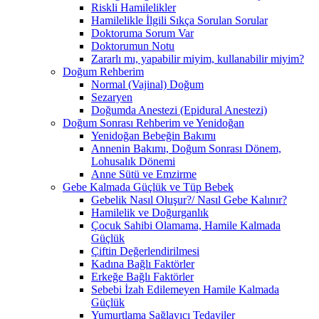
Riskli Hamilelikler
Hamilelikle İlgili Sıkça Sorulan Sorular
Doktoruma Sorum Var
Doktorumun Notu
Zararlı mı, yapabilir miyim, kullanabilir miyim?
Doğum Rehberim
Normal (Vajinal) Doğum
Sezaryen
Doğumda Anestezi (Epidural Anestezi)
Doğum Sonrası Rehberim ve Yenidoğan
Yenidoğan Bebeğin Bakımı
Annenin Bakımı, Doğum Sonrası Dönem,
Lohusalık Dönemi
Anne Sütü ve Emzirme
Gebe Kalmada Güçlük ve Tüp Bebek
Gebelik Nasıl Oluşur?/ Nasıl Gebe Kalınır?
Hamilelik ve Doğurganlık
Çocuk Sahibi Olamama, Hamile Kalmada
Güçlük
Çiftin Değerlendirilmesi
Kadına Bağlı Faktörler
Erkeğe Bağlı Faktörler
Sebebi İzah Edilemeyen Hamile Kalmada
Güçlük
Yumurtlama Sağlayıcı Tedaviler