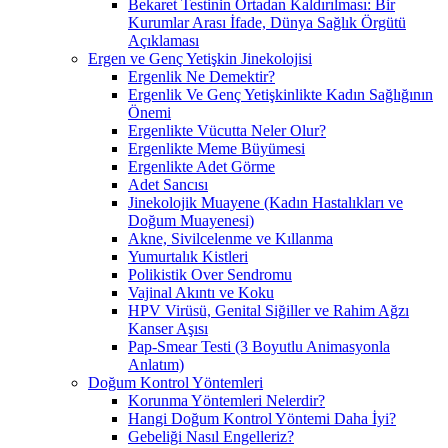
Bekaret Testinin Ortadan Kaldırılması: Bir
Kurumlar Arası İfade, Dünya Sağlık Örgütü
Açıklaması
Ergen ve Genç Yetişkin Jinekolojisi
Ergenlik Ne Demektir?
Ergenlik Ve Genç Yetişkinlikte Kadın Sağlığının
Önemi
Ergenlikte Vücutta Neler Olur?
Ergenlikte Meme Büyümesi
Ergenlikte Adet Görme
Adet Sancısı
Jinekolojik Muayene (Kadın Hastalıkları ve
Doğum Muayenesi)
Akne, Sivilcelenme ve Kıllanma
Yumurtalık Kistleri
Polikistik Over Sendromu
Vajinal Akıntı ve Koku
HPV Virüsü, Genital Siğiller ve Rahim Ağzı
Kanser Aşısı
Pap-Smear Testi (3 Boyutlu Animasyonla
Anlatım)
Doğum Kontrol Yöntemleri
Korunma Yöntemleri Nelerdir?
Hangi Doğum Kontrol Yöntemi Daha İyi?
Gebeliği Nasıl Engelleriz?