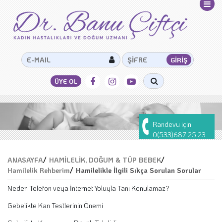
Randevu için
0(533)687 25 23
ANASAYFA
/
HAMİLELİK, DOĞUM & TÜP BEBEK
/
Hamilelik Rehberim
/
Hamilelikle İlgili Sıkça Sorulan Sorular
Neden Telefon veya İnternet Yoluyla Tanı Konulamaz?
Gebelikte Kan Testlerinin Önemi