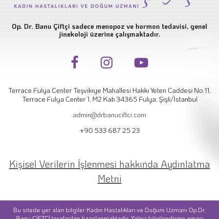
Op. Dr. Banu Çiftçi sadece menopoz ve hormon tedavisi, genel
jinekoloji üzerine çalışmaktadır.
Terrace Fulya Center Teşvikiye Mahallesi Hakkı Yeten Caddesi No:11,
Terrace Fulya Center 1, M2 Katı 34365 Fulya, Şişli/İstanbul
admin@drbanuciftci.com
+90 533 687 25 23
Kişisel Verilerin İşlenmesi hakkında Aydınlatma
Metni
Bu sitede yer alan bilgiler Kadın Hastalıkları ve Doğum Uzmanı Op.Dr.
Banu ÇİFTÇİ tarafından hazırlanmaktadır. Yalnız bilgilendirme amacı