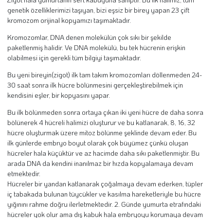
genetik özelliklerimizi taşıyan, bizi eşsiz bir birey yapan 23 çift
kromozom orijinal kopyamızı taşımaktadır.
Kromozomlar, DNA denen molekülün çok sıkı bir şekilde
paketlenmiş halidir. Ve DNA molekülü, bu tek hücrenin erişkin
olabilmesi için gerekli tüm bilgiyi taşımaktadır.
Bu yeni bireyin(zigot) ilk tam takım kromozomları döllenmeden 24-
30 saat sonra ilk hücre bölünmesini gerçekleştirebilmek için
kendisini eşler, bir kopyasını yapar.
Bu ilk bölünmeden sonra ortaya çıkan iki yeni hücre de daha sonra
bölünerek 4 hücreli halimizi oluşturur ve bu katlanarak, 8, 16, 32
hücre oluşturmak üzere mitoz bölünme şeklinde devam eder. Bu
ilk günlerde embryo boyut olarak çok büyümez çünkü oluşan
hücreler hala küçüktür ve az hacimde daha sıkı paketlenmiştir. Bu
arada DNA da kendini inanılmaz bir hızda kopyalamaya devam
etmektedir.
Hücreler bir yandan katlanarak çoğalmaya devam ederken, tüpler
iç tabakada bulunan tüycükler ve kasılma hareketleriyle bu hücre
yığınını rahme doğru ilerletmektedir. 2. Günde yumurta etrafındaki
hücreler yok olur ama dış kabuk hala embryoyu korumaya devam