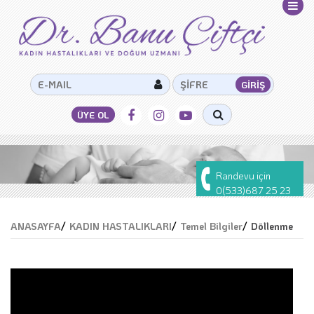
Randevu için
0(533)687 25 23
ANASAYFA
/
KADIN HASTALIKLARI
/
Temel Bilgiler
/
Döllenme