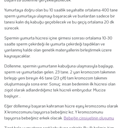
Yumurtaya doğru olan bu 10 saatlik seyahatte ortalama 400 tane
sperm yumurtaya ulaşmayı başaracak ve bunlardan sadece bir
tanesi kalın dış kabuğu geçebilecek ve bu geçiş ortalama 20 dk
sürecek.
Spermin yumurta hücresi içine girmesi sonrası ortalama 10-30
saatte sperm çekirdeği ile yumurta çekirdeği taşıdıkları ve
yarılanmış halde olan genetik materyallerini birleştirmek üzere
kaynaşacaklar.
Döllenme, spermin yumurtanın kabuğuna ulaşmasıyla başlayıp,
sperm ve yumurtadan gelen, 23 tane, 2 yarı kromozom takımının
birleşip yeni bireyin 46 tane (23 çift) tam kromozom takımını
oluşturmasıyla sona erer. Sonuç; insan bedeninin ilk hücresi olan
zigot olarak adlandırdığımız tek hücreli embryodur. Mucize
başlıyor…
Eğer döllemeyi başaran kahraman hücre eşey kromozomu olarak
X kromozomunu taşıyorsa bebeğiniz kız, Y kromozomunu
taşıyorsa bebeğiniz erkek olacak.
Bebeğin cinsiyetinin oluşumu
Zigot hala yumurtanın sert kabuğuna sahiptir. Bu ilk halimiz, tüm