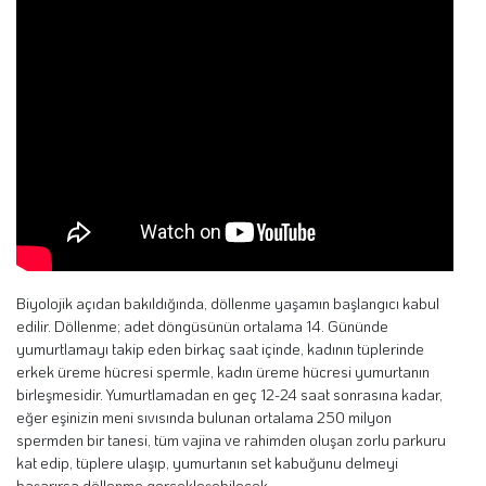
Biyolojik açıdan bakıldığında, döllenme yaşamın başlangıcı kabul
edilir. Döllenme; adet döngüsünün ortalama 14. Gününde
yumurtlamayı takip eden birkaç saat içinde, kadının tüplerinde
erkek üreme hücresi spermle, kadın üreme hücresi yumurtanın
birleşmesidir. Yumurtlamadan en geç 12-24 saat sonrasına kadar,
eğer eşinizin meni sıvısında bulunan ortalama 250 milyon
spermden bir tanesi, tüm vajina ve rahimden oluşan zorlu parkuru
kat edip, tüplere ulaşıp, yumurtanın set kabuğunu delmeyi
başarırsa döllenme gerçekleşebilecek.