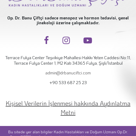
Op. Dr. Banu Çiftçi sadece menopoz ve hormon tedavisi, genel
jinekoloji üzerine çalışmaktadır.
Terrace Fulya Center Teşvikiye Mahallesi Hakkı Yeten Caddesi No:11,
Terrace Fulya Center 1, M2 Katı 34365 Fulya, Şişli/İstanbul
admin@drbanuciftci.com
+90 533 687 25 23
Kişisel Verilerin İşlenmesi hakkında Aydınlatma
Metni
Bu sitede yer alan bilgiler Kadın Hastalıkları ve Doğum Uzmanı Op.Dr.