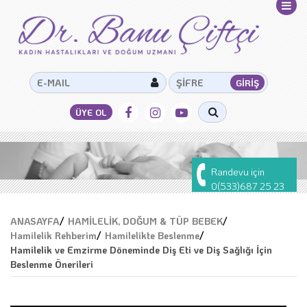
Randevu için
0(533)687 25 23
ANASAYFA
/
HAMİLELİK, DOĞUM & TÜP BEBEK
/
Hamilelik Rehberim
/
Hamilelikte Beslenme
/
Hamilelik ve Emzirme Döneminde Diş Eti ve Diş Sağlığı İçin
Beslenme Önerileri