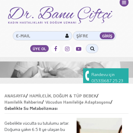
Randevu için
0(533)687 25 23
ANASAYFA
/
HAMİLELİK, DOĞUM & TÜP BEBEK
/
Hamilelik Rehberim
/
Vücudun Hamileliğe Adaptasyonu
/
Gebelikte Su Metabolizması
Gebelikte vücutta su tutulumu artar.
Doğuma yakın 6.5 lt ye ulaşan bu