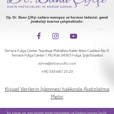
Op. Dr. Banu Çiftçi sadece menopoz ve hormon tedavisi, genel
jinekoloji üzerine çalışmaktadır.
Terrace Fulya Center Teşvikiye Mahallesi Hakkı Yeten Caddesi No:11,
Terrace Fulya Center 1, M2 Katı 34365 Fulya, Şişli/İstanbul
admin@drbanuciftci.com
+90 533 687 25 23
Kişisel Verilerin İşlenmesi hakkında Aydınlatma
Metni
Bu sitede yer alan bilgiler Kadın Hastalıkları ve Doğum Uzmanı Op.Dr.