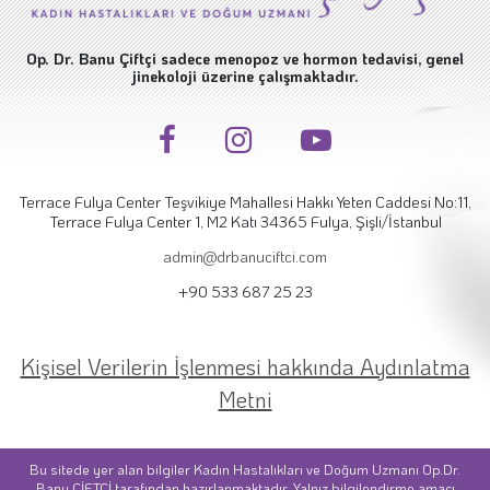
Op. Dr. Banu Çiftçi sadece menopoz ve hormon tedavisi, genel
jinekoloji üzerine çalışmaktadır.
Terrace Fulya Center Teşvikiye Mahallesi Hakkı Yeten Caddesi No:11,
Terrace Fulya Center 1, M2 Katı 34365 Fulya, Şişli/İstanbul
admin@drbanuciftci.com
+90 533 687 25 23
Kişisel Verilerin İşlenmesi hakkında Aydınlatma
Metni
Bu sitede yer alan bilgiler Kadın Hastalıkları ve Doğum Uzmanı Op.Dr.
Banu ÇİFTÇİ tarafından hazırlanmaktadır. Yalnız bilgilendirme amacı