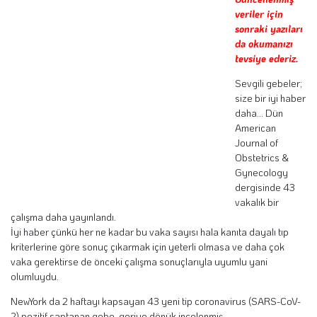
veriler için
sonraki yazıları
da okumanızı
tevsiye ederiz.
Sevgili gebeler;
size bir iyi haber
daha...
Dün
American
Journal of
Obstetrics &
Gynecology
dergisinde 43
vakalık bir
çalışma daha yayınlandı.
İyi haber çünkü her ne kadar bu vaka sayısı hala kanıta dayalı tıp
kriterlerine göre sonuç çıkarmak için yeterli olmasa ve daha çok
vaka gerektirse de önceki çalışma sonuçlarıyla uyumlu yani
olumluydu.
NewYork da 2 haftayı kapsayan 43 yeni tip coronavirus (SARS-CoV-
2) pozitif saptanan gebe, geriye dönük incelenmiş.