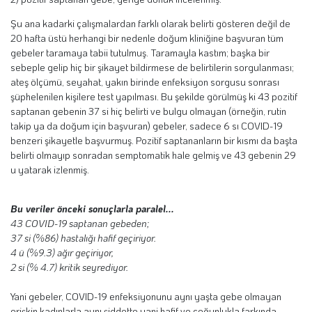
Şu ana kadarki çalışmalardan farklı olarak belirti gösteren değil de
20 hafta üstü herhangi bir nedenle doğum kliniğine başvuran tüm
gebeler taramaya tabii tutulmuş.
Taramayla kastım; başka bir
sebeple gelip hiç bir şikayet bildirmese de belirtilerin sorgulanması;
ateş ölçümü, seyahat, yakın birinde enfeksiyon sorgusu sonrası
şüphelenilen kişilere test yapılması.
Bu şekilde görülmüş ki 43 pozitif
saptanan gebenin 37 si hiç belirti ve bulgu olmayan (örneğin, rutin
takip ya da doğum için başvuran) gebeler, sadece 6 sı COVID-19
benzeri şikayetle başvurmuş.
Pozitif saptananların bir kısmı da başta
belirti olmayıp sonradan semptomatik hale gelmiş ve 43 gebenin 29
u yatarak izlenmiş.
Bu veriler önceki sonuçlarla paralel...
43 COVID-19 saptanan gebeden;
37 si (%86) hastalığı hafif geçiriyor.
4 ü (%9.3) ağır geçiriyor,
2 si (% 4.7) kritik seyrediyor.
Yani gebeler, COVID-19 enfeksiyonunu aynı yaşta gebe olmayan
erişkin kadınlarla aynı şiddette yani hafif ve çoğunlukla farkında