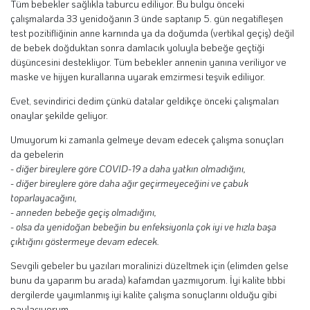
Tüm bebekler sağlıkla taburcu ediliyor. Bu bulgu önceki
çalışmalarda 33 yenidoğanın 3 ünde saptanıp 5. gün negatifleşen
test pozitifliğinin anne karnında ya da doğumda (vertikal geçiş) değil
de bebek doğduktan sonra damlacık yoluyla bebeğe geçtiği
düşüncesini destekliyor. Tüm bebekler annenin yanına veriliyor ve
maske ve hijyen kurallarına uyarak emzirmesi teşvik ediliyor.
Evet, sevindirici dedim çünkü datalar geldikçe önceki çalışmaları
onaylar şekilde geliyor.
Umuyorum ki zamanla gelmeye devam edecek çalışma sonuçları
da gebelerin
- diğer bireylere göre COVID-19 a daha yatkın olmadığını,
- diğer bireylere göre daha ağır geçirmeyeceğini ve çabuk
toparlayacağını,
- anneden bebeğe geçiş olmadığını,
- olsa da yenidoğan bebeğin bu enfeksiyonla çok iyi ve hızla başa
çıktığını göstermeye devam edecek.
Sevgili gebeler bu yazıları moralinizi düzeltmek için (elimden gelse
bunu da yaparım bu arada) kafamdan yazmıyorum. İyi kalite tıbbi
dergilerde yayımlanmış iyi kalite çalışma sonuçlarını olduğu gibi
paylaşıyorum.