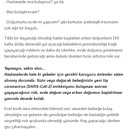
- Hastanede ona bulaşırsa? ya da
- Ben bulaştırırsam?
- Doğumumu evde mi yapsam?
gibi korkular, psikolojik travmanın
çok ağır bir boyutu.
Tıbbi bir dayanağı olmadığı halde başlatılan erken doğumların (34
hafta doldu denerek) yol açacağı bebeklerin prematüreliğe bağlı
yaşayacağı risklerin ve daha da sıkıntılısı;
evde doğuma yönelmenin
beraberinde getireceği anne-bebek ölümleri hızını artırma riski var.
Yapmayın, sakin olun...
Hastanelerde hele ki gebeler için gerekli koruyucu önlemler zaten
alınmış durumda. Sizin veya doğacak bebeğinizin yeni tip
coronavirus (SARS-CoV-2) enfeksiyonu bulaşması sonrası
yaşayacağınız risk, evde doğum veya erken doğumun başlatılması
yanında devede kulak.
Evet kısıtlı ama elimizdeki bilimsel veri; anneden bebeğe bulaş
olmadığını ve gebenin de yenidoğan bebeğin de hastalığın şiddetli
seyrettiği risk grubunda olmadığı yönünde.
Kaş yapacağız derken
göz çıkarmayalım...