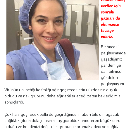
veriler için
sonraki
yazıları da
okumanızı
tevsiye
ederiz.
Bir önceki
paylaşımımda
yaşadığımız
pandemiye
dair bilimsel
yüzdeleri
paylaşmıştım.
Virüsün yol açtığı hastalığı ağır geçireceklerin yüzdesinin düşük
olduğu ve risk grubunu daha ağır etkileyeceği zaten beklediğimiz
sonuçlardı.
Çok hafif geçirecek belki de geçirdiğinden haberi bile olmayacak
sağlıklı kişilerin dolaşmasının, taşıyıcı olduklarından en büyük sorun
olduğu ve kendimizi değil, risk grubunu korumak adına ve sağlık