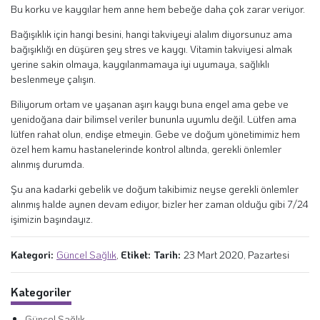
Bu korku ve kaygılar hem anne hem bebeğe daha çok zarar veriyor.
Bağışıklık için hangi besini, hangi takviyeyi alalım diyorsunuz ama
bağışıklığı en düşüren şey stres ve kaygı. Vitamin takviyesi almak
yerine sakin olmaya, kaygılanmamaya iyi uyumaya, sağlıklı
beslenmeye çalışın.
Biliyorum ortam ve yaşanan aşırı kaygı buna engel ama gebe ve
yenidoğana dair bilimsel veriler bununla uyumlu değil. Lütfen ama
lütfen rahat olun, endişe etmeyin.
Gebe ve doğum yönetimimiz hem
özel hem kamu hastanelerinde kontrol altında, gerekli önlemler
alınmış durumda.
Şu ana kadarki gebelik ve doğum takibimiz neyse gerekli önlemler
alınmış halde aynen devam ediyor, bizler her zaman olduğu gibi 7/24
işimizin başındayız.
Kategori:
Güncel Sağlık
,
Etiket:
Tarih:
23 Mart 2020, Pazartesi
Kategoriler
Güncel Sağlık