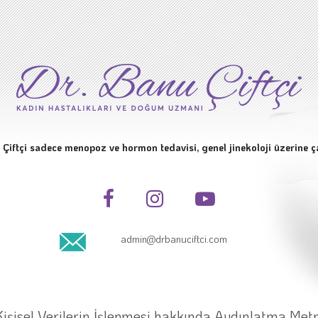
 Çiftçi sadece menopoz ve hormon tedavisi, genel jinekoloji üzerine ç
admin@drbanuciftci.com
Kişisel Verilerin İşlenmesi hakkında Aydınlatma Metn