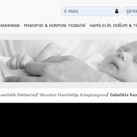
HAKKINDA
MENOPOZ & HORMON TEDAVİSİ
HAMİLELİK, DOĞUM & T
amilelik Rehberim
/
Vücudun Hamileliğe Adaptasyonu
/
Gebelikte Ka