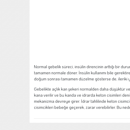
Normal gebelik süreci, insülin direncinin arttığı bir du
tamamen normale döner. İnsülin kullanımı bile gerekti
doğum sonrası tamamen düzelme gösterse de, ileriki yıll
Gebelikte açlık kan şekeri normalden daha düşüktür ve ge
kana verilir ve bu kanda ve idrarda keton cisimleri den
mekanizma devreye girer. İdrar tahlilinde keton cisimc
cisimcikleri bebeğe geçerek, zarar verebilirler. Bu nedenl